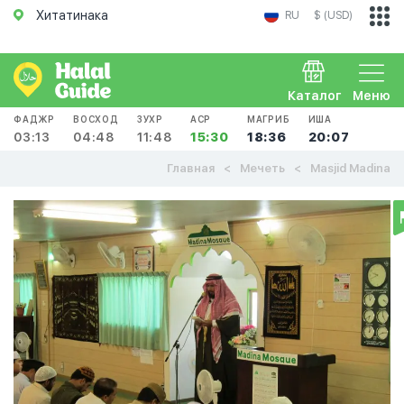
Хитатинака
RU
$ (USD)
Каталог
Меню
ФАДЖР
ВОСХОД
ЗУХР
АСР
МАГРИБ
ИША
03:13
04:48
11:48
15:30
18:36
20:07
Главная
Мечеть
Masjid Madina