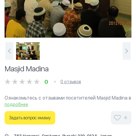
Masjid Madina
0
0 отзывов
Ознакомьтесь с отзывами посетителей Masjid Madina в
г.Хитатинака на фотографиях и узнайте о часах
подробнее
работы. Ваше духовное путешествие начинается
здесь.
Задать вопрос имаму
0