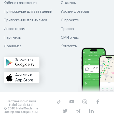
Кабинет заведения
О халяль
Приложение для заведений
Уровни доверия
Приложение для имамов
О проекте
Инвесторам
Пресса
Партнеры
СМИ о нас
Франшиза
Контакты
Загрузить на
Доступно в
App Store
Частная компания
Halal Guide Ltd.
© 2018 HalalGuide.me
Все права защищены.