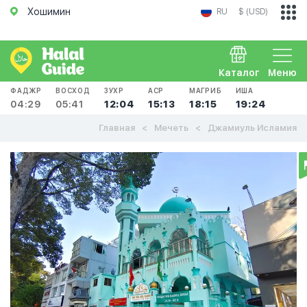
Хошимин
RU
$ (USD)
Каталог
Меню
ФАДЖР
ВОСХОД
ЗУХР
АСР
МАГРИБ
ИША
04:29
05:41
12:04
15:13
18:15
19:24
Главная
Мечеть
Джамиуль Исламия