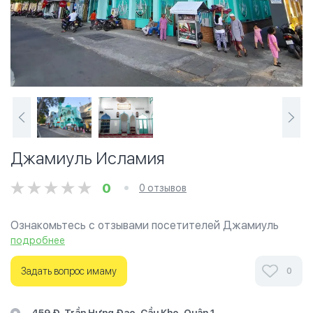
Джамиуль Исламия
0
0 отзывов
Ознакомьтесь с отзывами посетителей Джамиуль
Исламия в г.Хошимин на фотографиях и узнайте о
подробнее
часах работы. Ваше духовное путешествие начинается
здесь.
Задать вопрос имаму
0