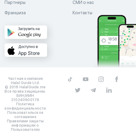
Партнеры
СМИ о нас
Франшиза
Контакты
Загрузить на
Доступно в
App Store
Частная компания
Halal Guide Ltd.
© 2018 HalalGuide.me
Все права защищены.
БИН/ИИН
210240900176
Политика
конфиденциальности
Пользовательское
соглашение
Правилами защиты
информации о
Пользователях