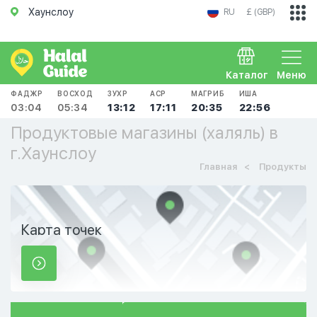
Хаунслоу
RU
£ (GBP)
Каталог
Меню
ФАДЖР
ВОСХОД
ЗУХР
АСР
МАГРИБ
ИША
03:04
05:34
13:12
17:11
20:35
22:56
Продуктовые магазины (халяль) в
г.Хаунслоу
Главная
Продукты
Карта точек