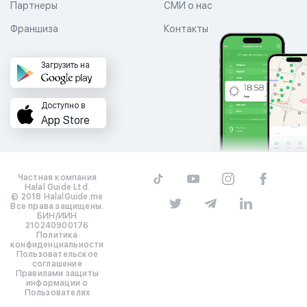
Партнеры
СМИ о нас
Франшиза
Контакты
Загрузить на
Доступно в
App Store
Частная компания
Halal Guide Ltd.
© 2018 HalalGuide.me
Все права защищены.
БИН/ИИН
210240900176
Политика
конфиденциальности
Пользовательское
соглашение
Правилами защиты
информации о
Пользователях