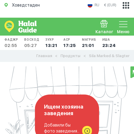
Ховедстаден
RU
€ (EUR)
Каталог
Меню
ФАДЖР
ВОСХОД
ЗУХР
АСР
МАГРИБ
ИША
02:55
05:27
13:21
17:25
21:01
23:24
Главная
Продукты
Sila Marked & Slagter
Ищем хозяина
заведения
Добавили бы
фото заведения..