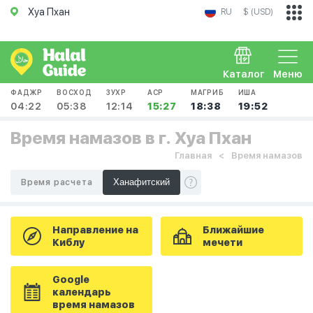
Хуа Пхан
RU
$ (USD)
Каталог
Меню
ФАДЖР
ВОСХОД
ЗУХР
АСР
МАГРИБ
ИША
04:22
05:38
12:14
15:27
18:38
19:52
Время намазов в г. Хуа Пхан
Главная
Время намазов
Время расчета
Направление на
Ближайшие
Киблу
мечети
Google
календарь
время намазов