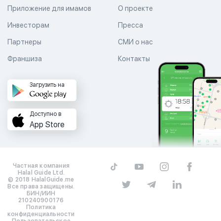
Приложение для имамов
О проекте
Инвесторам
Пресса
Партнеры
СМИ о нас
Франшиза
Контакты
Загрузить на
Доступно в
App Store
Частная компания
Halal Guide Ltd.
© 2018 HalalGuide.me
Все права защищены.
БИН/ИИН
210240900176
Политика
конфиденциальности