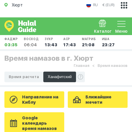
Хюрт
RU
€ (EUR)
Каталог
Меню
ФАДЖР
ВОСХОД
ЗУХР
АСР
МАГРИБ
ИША
03:35
06:04
13:43
17:43
21:08
23:27
Время намазов в г. Хюрт
Главная
Время намазов
Время расчета
Направление на
Ближайшие
Киблу
мечети
Google
календарь
время намазов