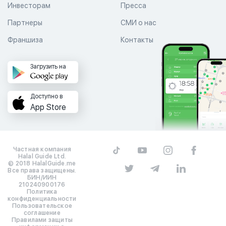
Инвесторам
Пресса
Партнеры
СМИ о нас
Франшиза
Контакты
Загрузить на
Доступно в
App Store
Частная компания
Halal Guide Ltd.
© 2018 HalalGuide.me
Все права защищены.
БИН/ИИН
210240900176
Политика
конфиденциальности
Пользовательское
соглашение
Правилами защиты