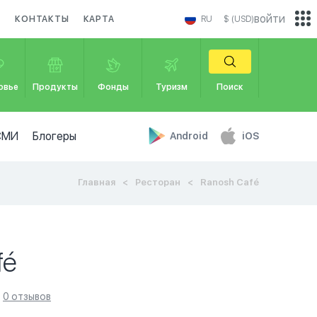
войти
И
КОНТАКТЫ
КАРТА
RU
$ (USD)
овье
Продукты
Фонды
Туризм
Поиск
СМИ
Блогеры
Android
iOS
Главная
Ресторан
Ranosh Café
fé
0 отзывов