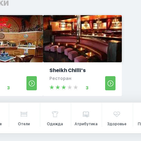
ки
Sheikh Chilli's
Ресторан
3
3
е
Отели
Одежда
Атрибутика
Здоровье
П