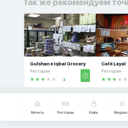
Так же рекомендуем точ
Gulshan e Iqbal Grocery
Café Layal
Ресторан
Ресторан
3
Мечеть
Ресторан
Кафе
Медрес