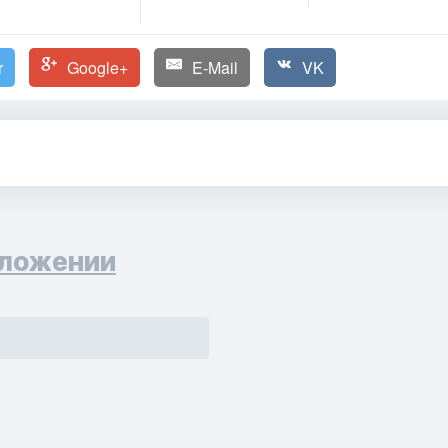
r
Google+
E-Mail
VK
ложении