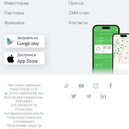
Инвесторам
Пресса
Партнеры
СМИ о нас
Франшиза
Контакты
Загрузить на
Доступно в
App Store
Частная компания
Halal Guide Ltd.
© 2018 HalalGuide.me
Все права защищены.
БИН/ИИН
210240900176
Политика
конфиденциальности
Пользовательское
соглашение
Правилами защиты