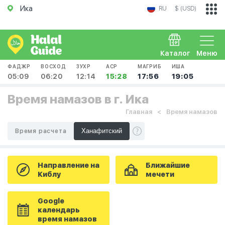
Ика
RU
$ (USD)
Каталог
Меню
ФАДЖР
ВОСХОД
ЗУХР
АСР
МАГРИБ
ИША
05:09
06:20
12:14
15:28
17:56
19:05
Время намазов в г. Ика
Главная
Время намазов
Время расчета
Направление на
Ближайшие
Киблу
мечети
Google
календарь
время намазов