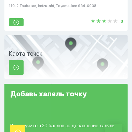
110-2 Tsubatae, Imizu-shi, Toyama-ken 934-0038
3
Карта точек
Добавь
халяль
точку
Вы получите +20
баллов за добавление
халяль