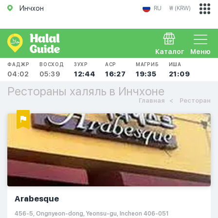
Инчхон
RU
₩ (KRW)
Каталог
Меню
ФАДЖР
ВОСХОД
ЗУХР
АСР
МАГРИБ
ИША
04:02
05:39
12:44
16:27
19:35
21:09
Рестораны халяль в Инчхоне
Главная
Ресторан
Arabesque
456-5, Ongnyeon-dong, Yeonsu-gu, Incheon 406-051