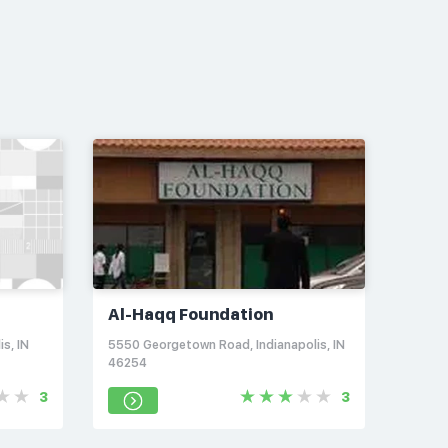
Al-Haqq Foundation
s, IN
5550 Georgetown Road, Indianapolis, IN
46254
3
3