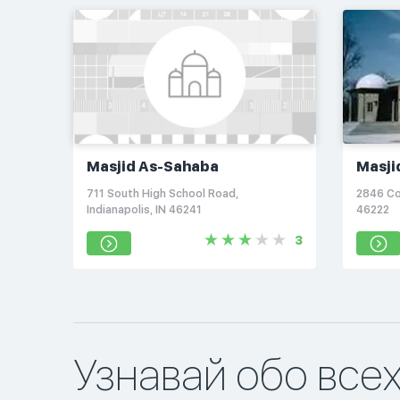
Masjid As-Sahaba
Masjid
711 South High School Road,
2846 Col
Indianapolis, IN 46241
46222
3
Узнавай обо все