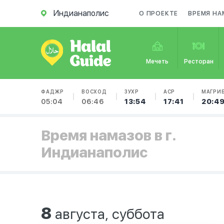
Индианаполис
О ПРОЕКТЕ
ВРЕМЯ НА
Мечеть
Ресторан
ФАДЖР
ВОСХОД
ЗУХР
АСР
МАГРИ
05:04
06:46
13:54
17:41
20:4
Время намазов в г.
Индианаполис
8
августа, суббота