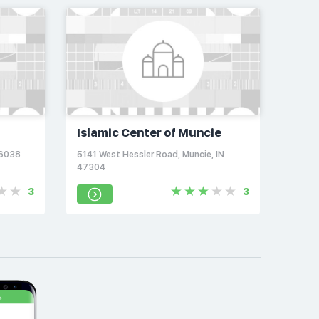
Islamic Center of Muncie
46038
5141 West Hessler Road, Muncie, IN
47304
3
3