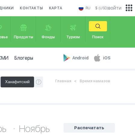
войти
ЗДНИКИ
КОНТАКТЫ
КАРТА
RU
$ (USD)
овье
Продукты
Фонды
Туризм
Поиск
СМИ
Блогеры
Android
iOS
Главная
Время намазов
рь
Ноябрь
Распечатать