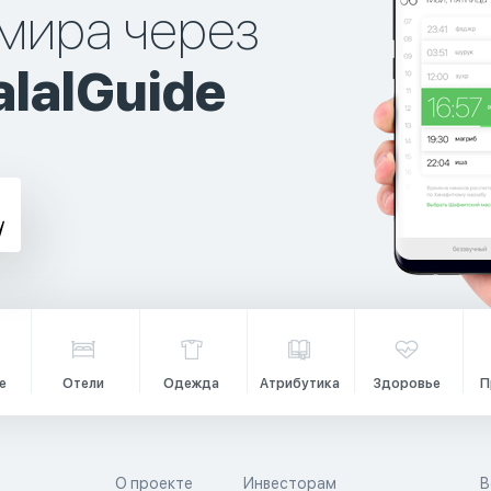
мира через
lalGuide
е
Отели
Одежда
Атрибутика
Здоровье
П
О проекте
Инвесторам
В