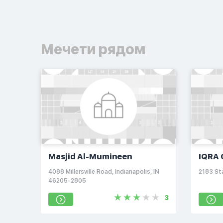
Мечети рядом
Masjid Al-Mumineen
IQRA 
4088 Millersville Road, Indianapolis, IN
2183 Sta
46205-2805
3