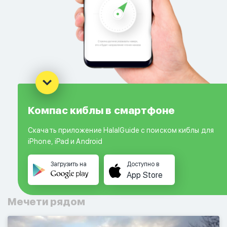
Компас киблы в смартфоне
Скачать приложение HalalGuide с поиском киблы для
iPhone, iPad и Android
Загрузить на
Доступно в
App Store
Мечети рядом