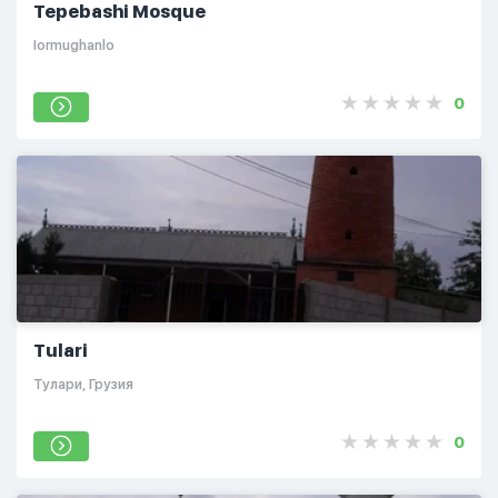
Tepebashi Mosque
Iormughanlo
0
Tulari
Тулари, Грузия
0