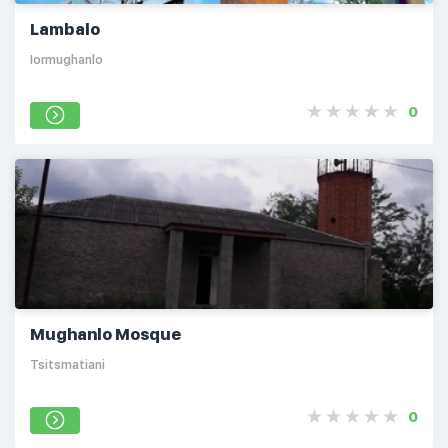
Lambalo
Iormughanlo
0
Mughanlo Mosque
Tsitsmatiani
0