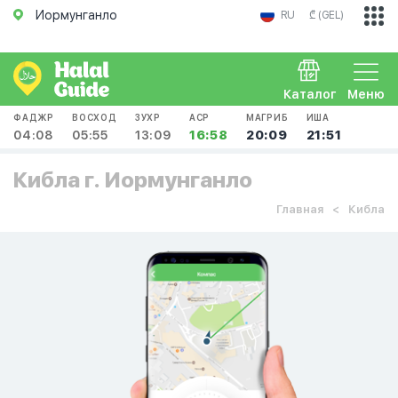
Иормунганло
RU
₾ (GEL)
Каталог
Меню
ФАДЖР
ВОСХОД
ЗУХР
АСР
МАГРИБ
ИША
04:08
05:55
13:09
16:58
20:09
21:51
Кибла г. Иормунганло
Главная
Кибла