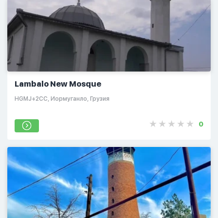
Lambalo New Mosque
HGMJ+2CC, Иормуганло, Грузия
0