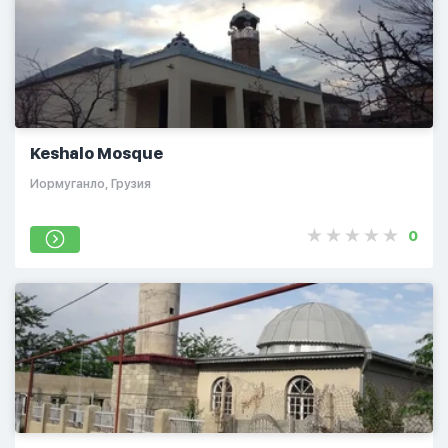
Keshalo Mosque
Иормуганло, Грузия
0