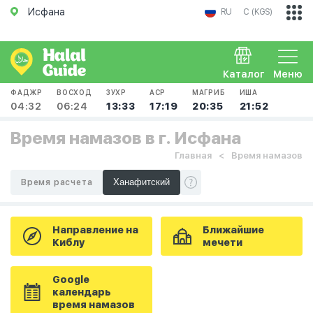
Исфана
RU
С (KGS)
Каталог
Меню
ФАДЖР
ВОСХОД
ЗУХР
АСР
МАГРИБ
ИША
04:32
06:24
13:33
17:19
20:35
21:52
Время намазов в г. Исфана
Главная
Время намазов
Время расчета
Направление на
Ближайшие
Киблу
мечети
Google
календарь
время намазов