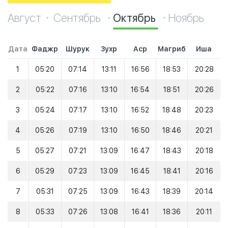
Август
Сентябрь
Октябрь
Ноябрь
Дата
Фаджр
Шурук
Зухр
Аср
Магриб
Иша
1
05:20
07:14
13:11
16:56
18:53
20:28
2
05:22
07:16
13:10
16:54
18:51
20:26
3
05:24
07:17
13:10
16:52
18:48
20:23
4
05:26
07:19
13:10
16:50
18:46
20:21
5
05:27
07:21
13:09
16:47
18:43
20:18
6
05:29
07:23
13:09
16:45
18:41
20:16
7
05:31
07:25
13:09
16:43
18:39
20:14
8
05:33
07:26
13:08
16:41
18:36
20:11