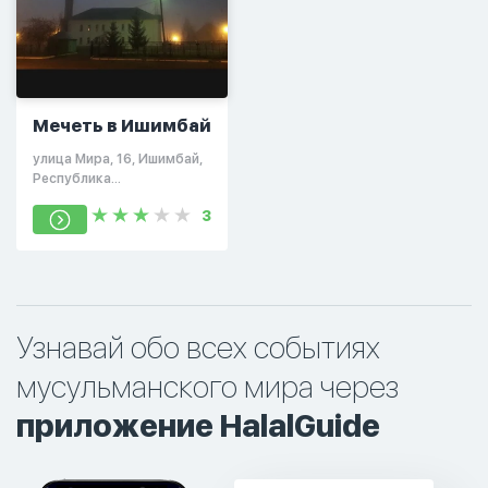
Мечеть в Ишимбай
улица Мира, 16, Ишимбай,
Республика
Башкортостан, Россия,
3
453213
Узнавай обо всех событиях
мусульманского мира через
приложение HalalGuide