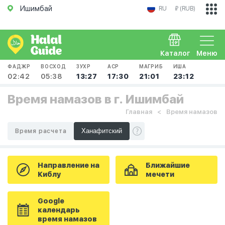
Ишимбай
RU
₽ (RUB)
Каталог
Меню
ФАДЖР
ВОСХОД
ЗУХР
АСР
МАГРИБ
ИША
02:42
05:38
13:27
17:30
21:01
23:12
Время намазов в г. Ишимбай
Главная
Время намазов
Время расчета
Направление на
Ближайшие
Киблу
мечети
Google
календарь
время намазов