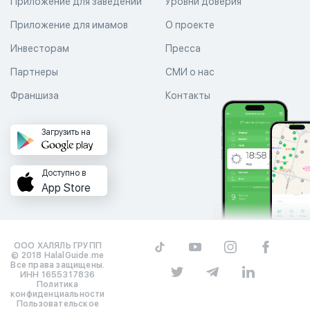
Приложение для заведений
Уровни доверия
Приложение для имамов
О проекте
Инвесторам
Пресса
Партнеры
СМИ о нас
Франшиза
Контакты
Загрузить на
Доступно в
App Store
ООО ХАЛЯЛЬ ГРУПП
© 2018 HalalGuide.me
Все права защищены.
ИНН 1655317836
Политика
конфиденциальности
Пользовательское