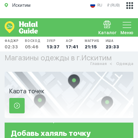
Искитим
RU
₽ (RUB)
Каталог
Меню
ФАДЖР
ВОСХОД
ЗУХР
АСР
МАГРИБ
ИША
02:33
05:46
13:37
17:41
21:15
23:33
Магазины одежды в г.Искитим
Главная
Одежда
Карта точек
Добавь
халяль
точку