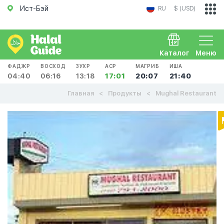
Ист-Бэй
RU
$ (USD)
Каталог
Меню
ФАДЖР
ВОСХОД
ЗУХР
АСР
МАГРИБ
ИША
04:40
06:16
13:18
17:01
20:07
21:40
Главная
Продукты
Mughal Restaurant