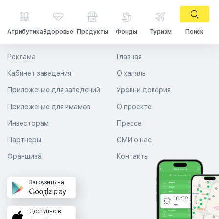
Атрибутика
Здоровье
Продукты
Фонды
Туризм
Поиск
Реклама
Главная
Кабинет заведения
О халяль
Приложение для заведений
Уровни доверия
Приложение для имамов
О проекте
Инвесторам
Пресса
Партнеры
СМИ о нас
Франшиза
Контакты
Загрузить на
Доступно в