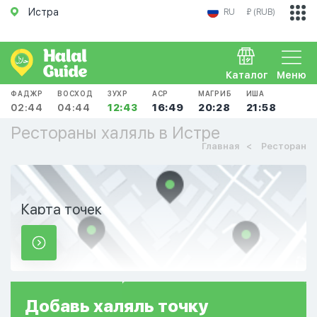
Истра
RU
₽ (RUB)
Каталог
Меню
ФАДЖР
ВОСХОД
ЗУХР
АСР
МАГРИБ
ИША
02:44
04:44
12:43
16:49
20:28
21:58
Рестораны халяль в Истре
Главная
Ресторан
Карта точек
Добавь
халяль
точку