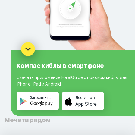
Компас киблы в смартфоне
Скачать приложение HalalGuide с поиском киблы для
iPhone, iPad и Android
Загрузить на
Доступно в
App Store
Мечети рядом