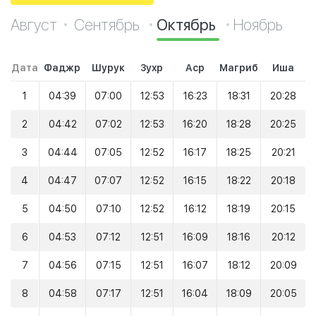
Август
Сентябрь
Октябрь
Ноябрь
Дата
Фаджр
Шурук
Зухр
Аср
Магриб
Иша
1
04:39
07:00
12:53
16:23
18:31
20:28
2
04:42
07:02
12:53
16:20
18:28
20:25
3
04:44
07:05
12:52
16:17
18:25
20:21
4
04:47
07:07
12:52
16:15
18:22
20:18
5
04:50
07:10
12:52
16:12
18:19
20:15
6
04:53
07:12
12:51
16:09
18:16
20:12
7
04:56
07:15
12:51
16:07
18:12
20:09
8
04:58
07:17
12:51
16:04
18:09
20:05