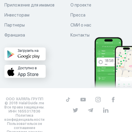
Приложение для имамов
О проекте
Инвесторам
Пресса
Партнеры
СМИ о нас
Франшиза
Контакты
Загрузить на
Доступно в
App Store
ООО ХАЛЯЛЬ ГРУПП
© 2018 HalalGuide.me
Все права защищены.
ИНН 1655317836
Политика
конфиденциальности
Пользовательское
соглашение