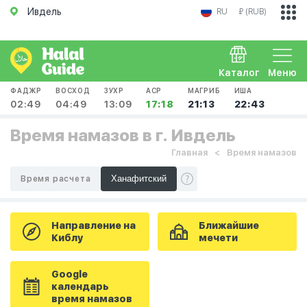
Ивдель
RU
₽ (RUB)
Каталог
Меню
ФАДЖР
ВОСХОД
ЗУХР
АСР
МАГРИБ
ИША
02:49
04:49
13:09
17:18
21:13
22:43
Время намазов в г. Ивдель
Главная
Время намазов
Время расчета
Направление на
Ближайшие
Киблу
мечети
Google
календарь
время намазов