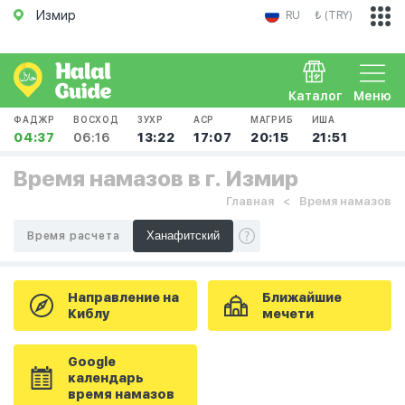
Измир
RU
₺ (TRY)
Каталог
Меню
ФАДЖР
ВОСХОД
ЗУХР
АСР
МАГРИБ
ИША
04:37
06:16
13:22
17:07
20:15
21:51
Время намазов в г. Измир
Главная
Время намазов
Время расчета
Направление на
Ближайшие
Киблу
мечети
Google
календарь
время намазов