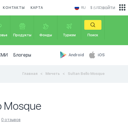
войти
КОНТАКТЫ
КАРТА
RU
$ (USD)
овье
Продукты
Фонды
Туризм
Поиск
СМИ
Блогеры
Android
iOS
Главная
Мечеть
Sultan Bello Mosque
lo Mosque
0 отзывов