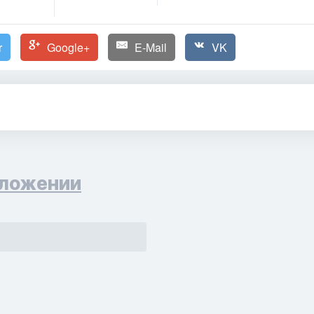
r
Google+
E-Mail
VK
ложении