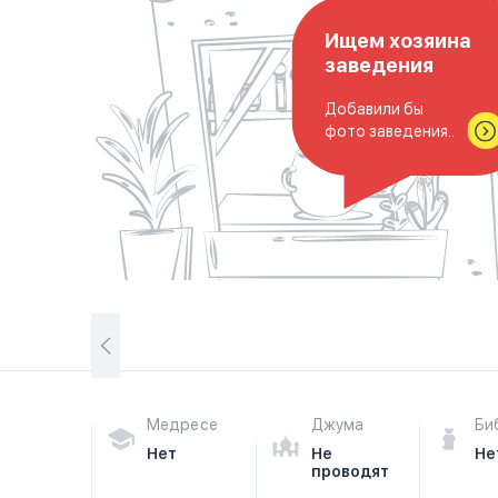
Ищем хозяина
заведения
Добавили бы
фото заведения..
Медресе
Джума
Би
Нет
Не
Не
проводят