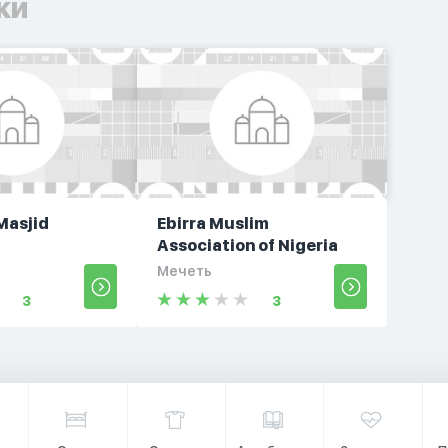
ки
Masjid
Ebirra Muslim
Association of Nigeria
Мечеть
3
3