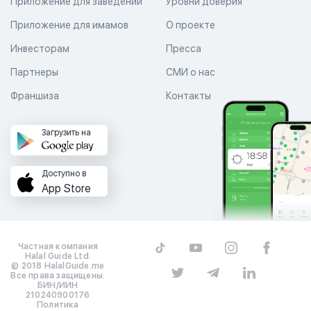
Приложение для заведений
Уровни доверия
Приложение для имамов
О проекте
Инвесторам
Пресса
Партнеры
СМИ о нас
Франшиза
Контакты
Загрузить на
Доступно в
App Store
Частная компания
Halal Guide Ltd.
© 2018 HalalGuide.me
Все права защищены.
БИН/ИИН
210240900176
Политика