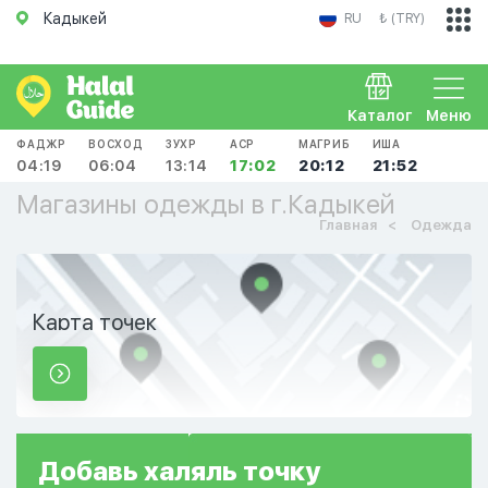
Кадыкей
RU
₺ (TRY)
Каталог
Меню
ФАДЖР
ВОСХОД
ЗУХР
АСР
МАГРИБ
ИША
04:19
06:04
13:14
17:02
20:12
21:52
Магазины одежды в г.Кадыкей
Главная
Одежда
Карта точек
Добавь
халяль
точку