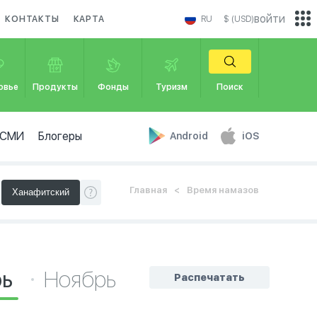
войти
КОНТАКТЫ
КАРТА
RU
$ (USD)
овье
Продукты
Фонды
Туризм
Поиск
СМИ
Блогеры
Android
iOS
Главная
Время намазов
рь
Ноябрь
Распечатать