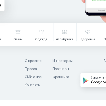
е
Отели
Одежда
Атрибутика
Здоровье
П
О проекте
Инвесторам
В
Пресса
Партнеры
й
СМИ о нас
Франшиза
Загрузить 
Контакты