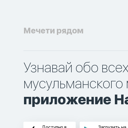
Мечети рядом
Узнавай обо все
мусульманского 
приложение Ha
Доступно в
Загрузить на