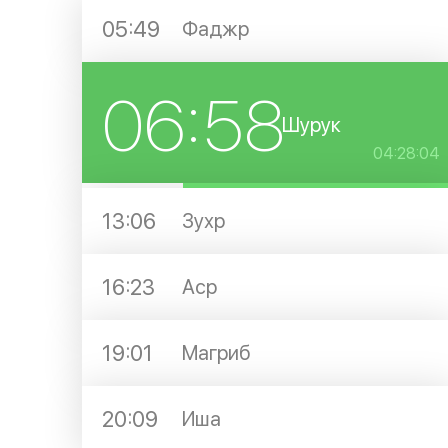
05:49
Фаджр
06:58
Шурук
04:28:04
13:06
Зухр
16:23
Аср
19:01
Магриб
20:09
Иша