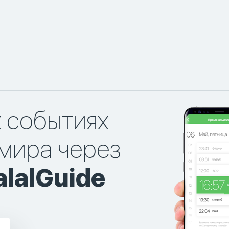
х событиях
мира через
lalGuide