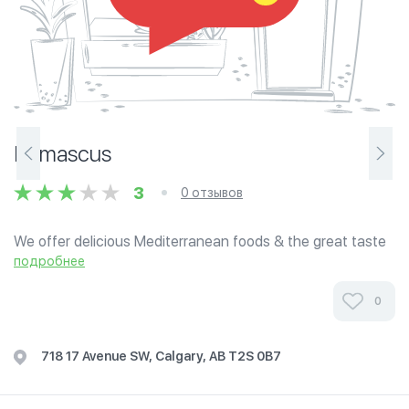
Damascus
3
0 отзывов
We offer delicious Mediterranean foods & the great taste
of Damascus Shawarma, falafel, grape leaves, Beef
подробнее
Donair, & much more.
0
718 17 Avenue SW, Calgary, AB T2S 0B7