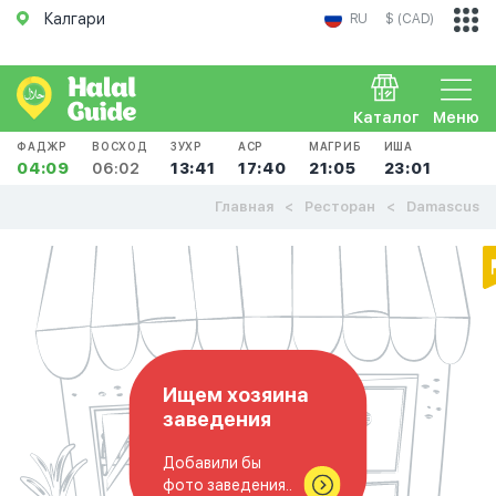
Калгари
RU
$ (CAD)
Каталог
Меню
ФАДЖР
ВОСХОД
ЗУХР
АСР
МАГРИБ
ИША
04:09
06:02
13:41
17:40
21:05
23:01
Главная
Ресторан
Damascus
Ищем хозяина
заведения
Добавили бы
фото заведения..