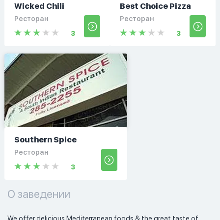
Wicked Chili
Best Choice Pizza
Ресторан
Ресторан
3
3
Southern Spice
Ресторан
3
О заведении
We offer delicious Mediterranean foods & the great taste of 