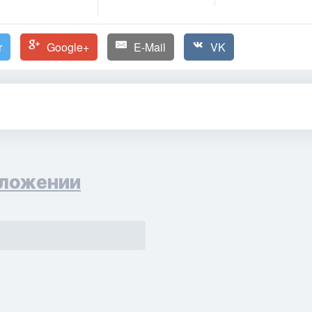
r
Google+
E-Mail
VK
ложении