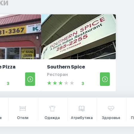
ки
e Pizza
Southern Spice
Ресторан
3
3
е
Отели
Одежда
Атрибутика
Здоровье
П