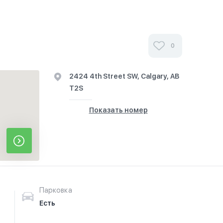
0
2424 4th Street SW, Calgary, AB
T2S
Показать номер
Парковка
Есть