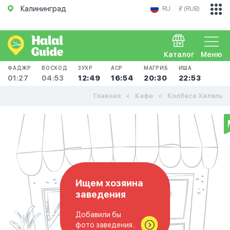
Калининград
RU
₽ (RUB)
Каталог
Меню
ФАДЖР
ВОСХОД
ЗУХР
АСР
МАГРИБ
ИША
01:27
04:53
12:49
16:54
20:30
22:53
Главная
Кафе
Колбаса Халяль
Ищем хозяина
заведения
Добавили бы
фото заведения..