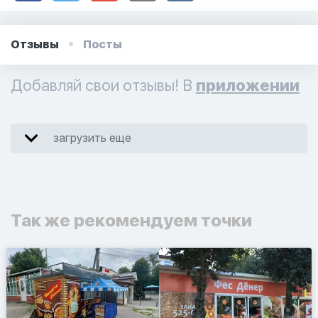
Отзывы
Посты
Добавляй свои отзывы! В
приложении
загрузить еще
Так же рекомендуем точки