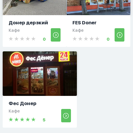
Донер дерзкий
FES Doner
Кафе
Кафе
0
0
Фес Донер
Кафе
5