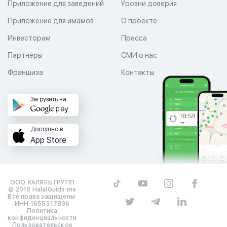
Приложение для заведений
Уровни доверия
Приложение для имамов
О проекте
Инвесторам
Пресса
Партнеры
СМИ о нас
Франшиза
Контакты
Загрузить на
Доступно в
App Store
ООО ХАЛЯЛЬ ГРУПП
© 2018 HalalGuide.me
Все права защищены.
ИНН 1655317836
Политика
конфиденциальности
Пользовательское