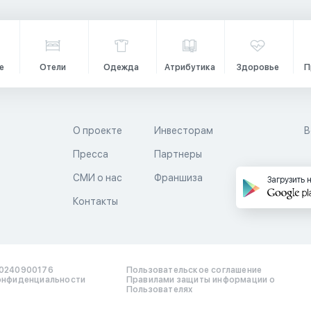
е
Отели
Одежда
Атрибутика
Здоровье
П
О проекте
Инвесторам
В
Пресса
Партнеры
й
СМИ о нас
Франшиза
Загрузить 
Контакты
0240900176
Пользовательское соглашение
онфиденциальности
Правилами защиты информации о
Пользователях