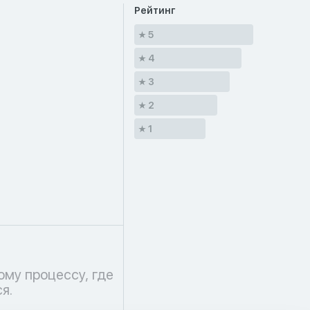
Рейтинг
5
4
3
2
1
я.