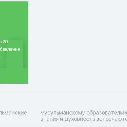
 +20
обавление
.
ульманские
ессу, где
знания и духовность встречаютс