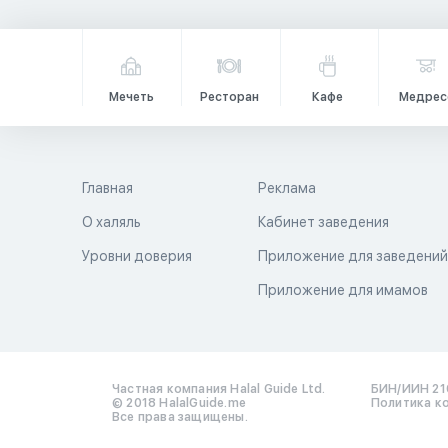
Мечеть
Ресторан
Кафе
Медрес
Главная
Реклама
О халяль
Кабинет заведения
Уровни доверия
Приложение для заведени
Приложение для имамов
Частная компания Halal Guide Ltd.
БИН/ИИН 21
© 2018 HalalGuide.me
Политика к
Все права защищены.