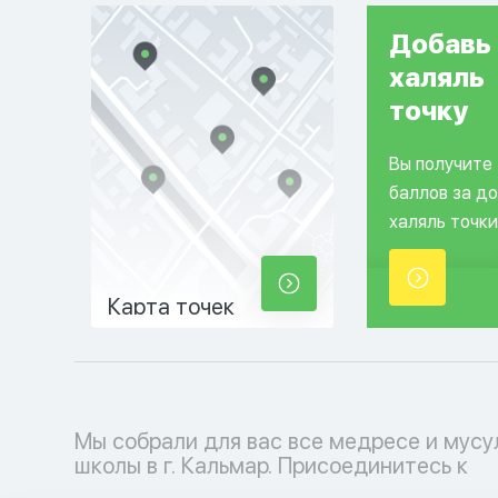
Добавь
халяль
точку
Вы получите
баллов за д
халяль точки
Карта точек
Мы собрали для вас все медресе и мус
мусульманскому образовательному проц
школы в г. Кальмар. Присоединитесь к