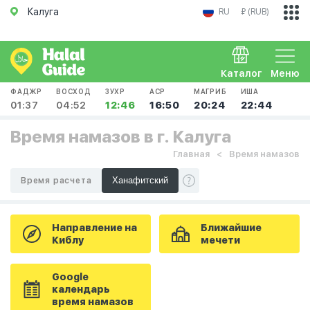
Калуга
RU
₽ (RUB)
Каталог
Меню
ФАДЖР
ВОСХОД
ЗУХР
АСР
МАГРИБ
ИША
01:37
04:52
12:46
16:50
20:24
22:44
Время намазов в г. Калуга
Главная
Время намазов
Время расчета
Направление на
Ближайшие
Киблу
мечети
Google
календарь
время намазов