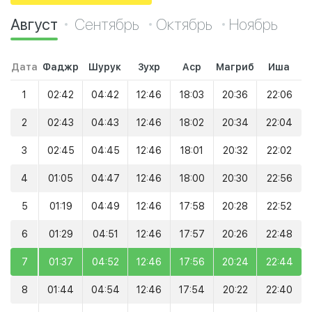
Август
Сентябрь
Октябрь
Ноябрь
Дата
Фаджр
Шурук
Зухр
Аср
Магриб
Иша
1
02:42
04:42
12:46
18:03
20:36
22:06
2
02:43
04:43
12:46
18:02
20:34
22:04
3
02:45
04:45
12:46
18:01
20:32
22:02
4
01:05
04:47
12:46
18:00
20:30
22:56
5
01:19
04:49
12:46
17:58
20:28
22:52
6
01:29
04:51
12:46
17:57
20:26
22:48
7
01:37
04:52
12:46
17:56
20:24
22:44
8
01:44
04:54
12:46
17:54
20:22
22:40