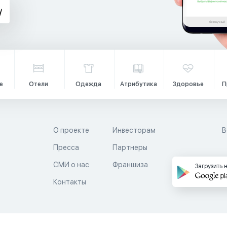
е
Отели
Одежда
Атрибутика
Здоровье
П
О проекте
Инвесторам
В
Пресса
Партнеры
й
СМИ о нас
Франшиза
Загрузить 
Контакты