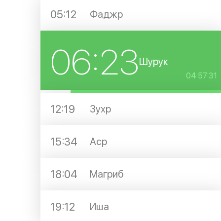
05:12
Фаджр
06:23
Шурук
04:57:31
12:19
Зухр
15:34
Аср
18:04
Магриб
19:12
Иша