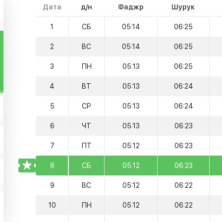
Дата
д/н
Фаджр
Шурук
1
СБ
05:14
06:25
2
ВС
05:14
06:25
3
ПН
05:13
06:25
4
ВТ
05:13
06:24
5
СР
05:13
06:24
6
ЧТ
05:13
06:23
7
ПТ
05:12
06:23
TODAY
8
СБ
05:12
06:23
9
ВС
05:12
06:22
10
ПН
05:12
06:22