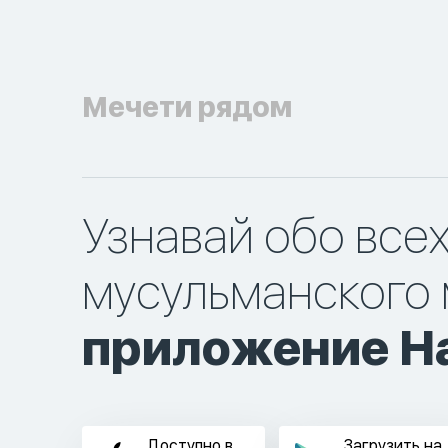
Мечети рядом
Узнавай обо все
мусульманского 
приложение Ha
Доступно в
Загрузить на