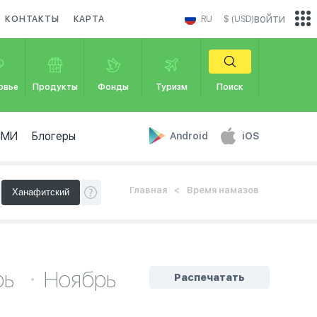
войти
КОНТАКТЫ
КАРТА
RU
$ (USD)
овье
Продукты
Фонды
Туризм
Поиск
СМИ
Блогеры
Android
iOS
Главная
Время намазов
рь
Ноябрь
Распечатать