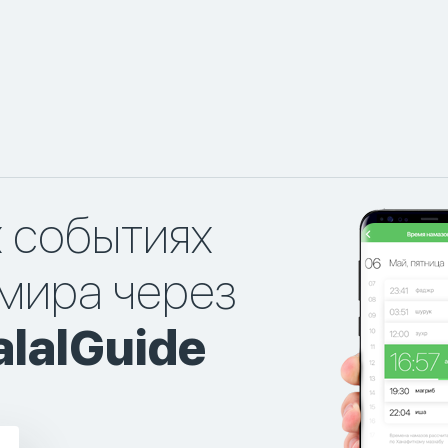
х событиях
мира через
lalGuide