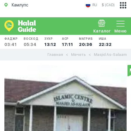
Камлупс
RU
$ (CAD)
Каталог
Меню
ФАДЖР
ВОСХОД
ЗУХР
АСР
МАГРИБ
ИША
03:41
05:34
13:12
17:11
20:36
22:32
Главная
Мечеть
Masjid As-Salaam