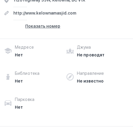
1120 Highway 33W, Kelowna, BC V1X
Salaam в г.Камлупс на фотографиях и узнайте о часах
работы. Ваше духовное путешествие начинается
http://www.kelownamasjid.com
здесь.
Показать номер
Медресе
Джума
Нет
Не проводят
Библиотека
Направление
Нет
Не известно
Парковка
Нет