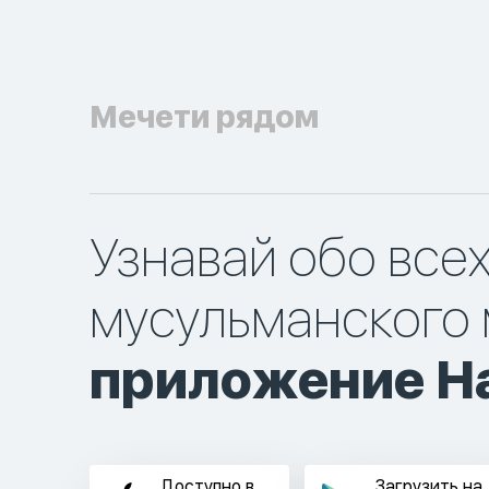
Мечети рядом
Узнавай обо все
мусульманского 
приложение Ha
Доступно в
Загрузить на