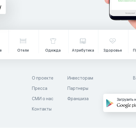
е
Отели
Одежда
Атрибутика
Здоровье
П
О проекте
Инвесторам
В
Пресса
Партнеры
й
СМИ о нас
Франшиза
Загрузить 
Контакты