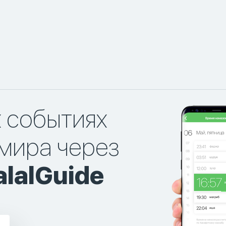
х событиях
мира через
lalGuide