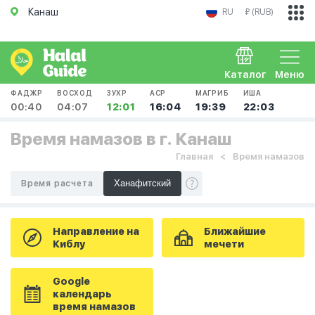
Канаш
RU
₽ (RUB)
Каталог
Меню
ФАДЖР
ВОСХОД
ЗУХР
АСР
МАГРИБ
ИША
00:40
04:07
12:01
16:04
19:39
22:03
Время намазов в г. Канаш
Главная
Время намазов
Время расчета
Направление на
Ближайшие
Киблу
мечети
Google
календарь
время намазов