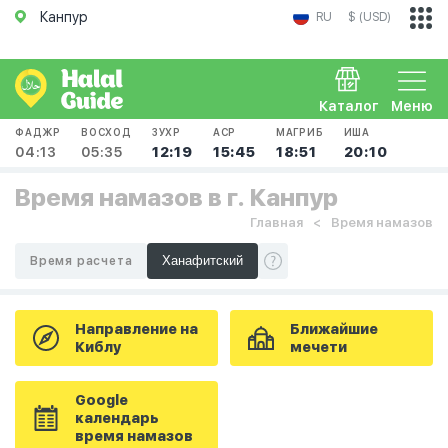
Канпур
RU
$ (USD)
Каталог
Меню
ФАДЖР
ВОСХОД
ЗУХР
АСР
МАГРИБ
ИША
04:13
05:35
12:19
15:45
18:51
20:10
Время намазов в г. Канпур
Главная
Время намазов
Время расчета
Направление на
Ближайшие
Киблу
мечети
Google
календарь
время намазов