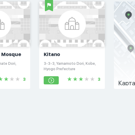
m Mosque
Kitano
ate Dori,
3-3-3, Yamamoto Dori, Kobe,
Hyogo Prefecture
3
3
Карта