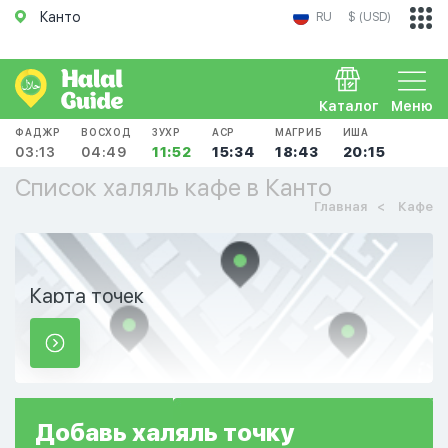
Канто
RU
$ (USD)
Каталог
Меню
ФАДЖР
ВОСХОД
ЗУХР
АСР
МАГРИБ
ИША
03:13
04:49
11:52
15:34
18:43
20:15
Список халяль кафе в Канто
Главная
Кафе
Карта точек
Добавь
халяль
точку