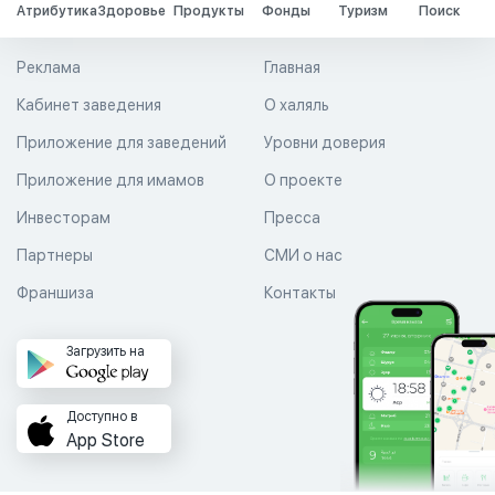
Атрибутика
Здоровье
Продукты
Фонды
Туризм
Поиск
Реклама
Главная
Кабинет заведения
О халяль
Приложение для заведений
Уровни доверия
Приложение для имамов
О проекте
Инвесторам
Пресса
Партнеры
СМИ о нас
Франшиза
Контакты
Загрузить на
Доступно в
App Store