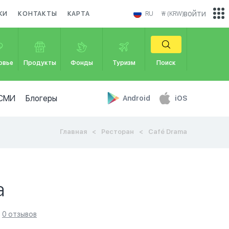
войти
КИ
КОНТАКТЫ
КАРТА
RU
₩ (KRW)
овье
Продукты
Фонды
Туризм
Поиск
СМИ
Блогеры
Android
iOS
Главная
Ресторан
Café Drama
a
0 отзывов