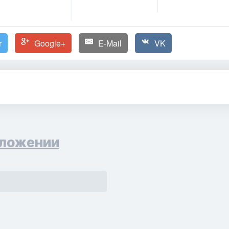
r
Google+
E-Mail
VK
ложении