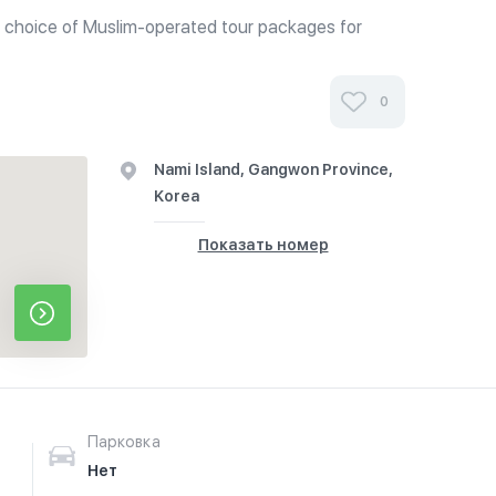
 choice of Muslim-operated tour packages for
g Korea. Café Drama is certified by Korea Muslim
ee with their endorsement logo...
0
Nami Island, Gangwon Province,
Korea
Показать номер
Парковка
Нет