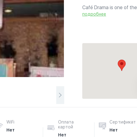
Café Drama is one of the
Malaysian Muslims tourin
подробнее
Federation Halal Committ
WiFi
Оплата
Сертификат
картой
Нет
Нет
Нет