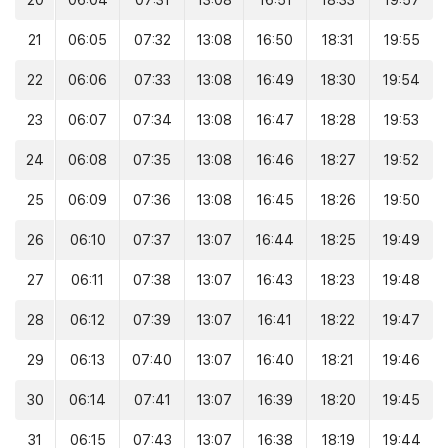
20
06:04
07:31
13:08
16:51
18:33
19:57
21
06:05
07:32
13:08
16:50
18:31
19:55
22
06:06
07:33
13:08
16:49
18:30
19:54
23
06:07
07:34
13:08
16:47
18:28
19:53
24
06:08
07:35
13:08
16:46
18:27
19:52
25
06:09
07:36
13:08
16:45
18:26
19:50
26
06:10
07:37
13:07
16:44
18:25
19:49
27
06:11
07:38
13:07
16:43
18:23
19:48
28
06:12
07:39
13:07
16:41
18:22
19:47
29
06:13
07:40
13:07
16:40
18:21
19:46
30
06:14
07:41
13:07
16:39
18:20
19:45
31
06:15
07:43
13:07
16:38
18:19
19:44