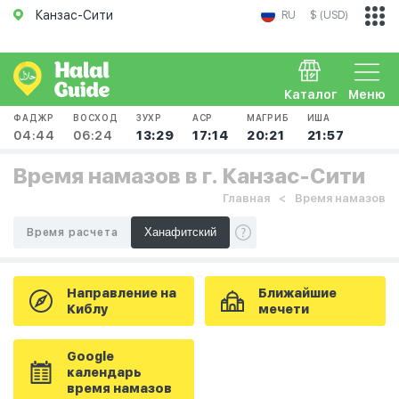
Канзас-Сити
RU
$ (USD)
Каталог
Меню
ФАДЖР
ВОСХОД
ЗУХР
АСР
МАГРИБ
ИША
04:44
06:24
13:29
17:14
20:21
21:57
Время намазов в г. Канзас-Сити
Главная
Время намазов
Время расчета
Направление на
Ближайшие
Киблу
мечети
Google
календарь
время намазов