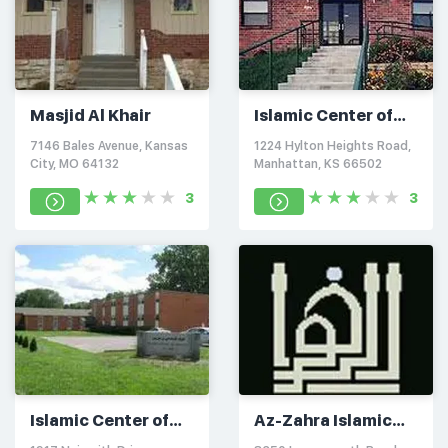
Masjid Al Khair
Islamic Center of
Manhattan
7146 Bales Avenue, Kansas
1224 Hylton Heights Road,
City, MO 64132
Manhattan, KS 66502
3
3
Islamic Center of
Az-Zahra Islamic
Lawrence
Center