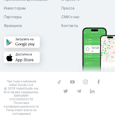
Инвесторам
Пресса
Партнеры
СМИ о нас
Франшиза
Контакты
Загрузить на
Доступно в
App Store
Частная компания
Halal Guide Ltd.
© 2018 HalalGuide.me
Все права защищены.
БИН/ИИН
210240900176
Политика
конфиденциальности
Пользовательское
соглашение