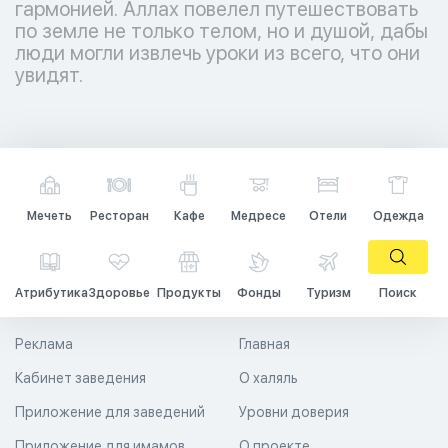
гармонией. Аллах повелел путешествовать
по земле не только телом, но и душой, дабы
люди могли извлечь уроки из всего, что они
увидят.
Мечеть
Ресторан
Кафе
Медресе
Отели
Одежда
Атрибутика
Здоровье
Продукты
Фонды
Туризм
Поиск
Реклама
Главная
Кабинет заведения
О халяль
Приложение для заведений
Уровни доверия
Приложение для имамов
О проекте