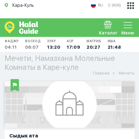
Кара-Куль
RU
С (KGS)
Каталог
Меню
ФАДЖР
ВОСХОД
ЗУХР
АСР
МАГРИБ
ИША
04:11
06:07
13:20
17:09
20:27
21:48
Мечети, Намазхана Молельные
Комнаты в Каре-куле
Главная
Мечеть
Сыдык ата