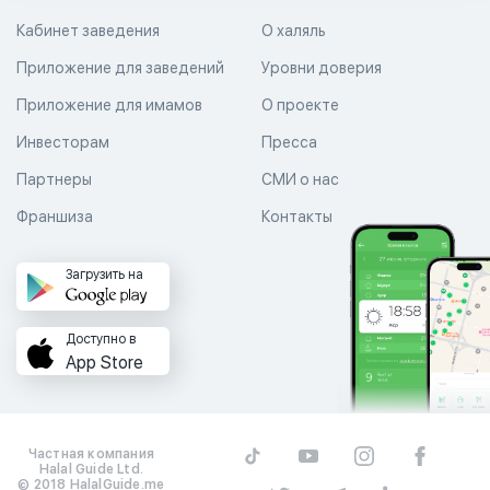
Кабинет заведения
О халяль
Приложение для заведений
Уровни доверия
Приложение для имамов
О проекте
Инвесторам
Пресса
Партнеры
СМИ о нас
Франшиза
Контакты
Загрузить на
Доступно в
App Store
Частная компания
Halal Guide Ltd.
© 2018 HalalGuide.me