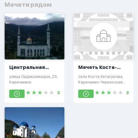
Мечети рядом
Центральная
Мечеть Коста-
мечеть в
Хетагурова
улица Орджоникидзе, 23,
село Коста Хетагурова,
Карачаевске
Карачаевск
Карачаево-Черкесская
Республика, Россия,
3
3
369220