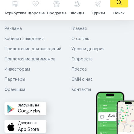
Атрибутика
Здоровье
Продукты
Фонды
Туризм
Поиск
Реклама
Главная
Кабинет заведения
О халяль
Приложение для заведений
Уровни доверия
Приложение для имамов
О проекте
Инвесторам
Пресса
Партнеры
СМИ о нас
Франшиза
Контакты
Загрузить на
Доступно в
App Store