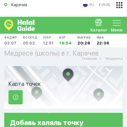
Карачев
RU
₽ (RUB)
Каталог
Меню
ФАДЖР
ВОСХОД
ЗУХР
АСР
МАГРИБ
ИША
02:07
05:02
12:51
16:54
20:26
22:36
Медресе (школы) в г. Карачев
Главная
Медресе
Карта точек
Добавь
халяль
точку