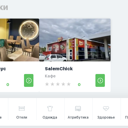
ки
аус
SalemChick
Кафе
0
0
е
Отели
Одежда
Атрибутика
Здоровье
П