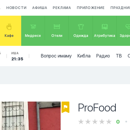
А
НОВОСТИ
АФИША
РЕКЛАМА
ПРИЛОЖЕНИЕ
ПРАЗДНИ
Кафе
Медресе
Отели
Одежда
Атрибутика
Здор
Б
ИША
Вопрос имаму
Кибла
Радио
ТВ
6
21:35
ProFood
0