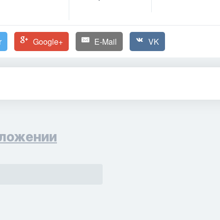
r
Google+
E-Mail
VK
ложении