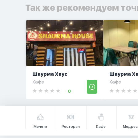
Так же рекомендуем точ
Шаурма Хаус
Шаурма Х
Кафе
Кафе
0
Мечеть
Ресторан
Кафе
Медрес