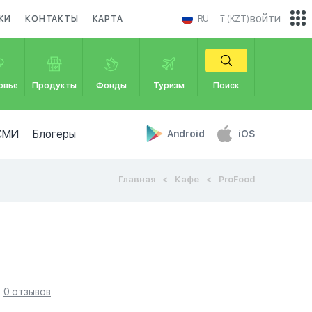
войти
КИ
КОНТАКТЫ
КАРТА
RU
₸ (KZT)
овье
Продукты
Фонды
Туризм
Поиск
СМИ
Блогеры
Android
iOS
Главная
Кафе
ProFood
0 отзывов