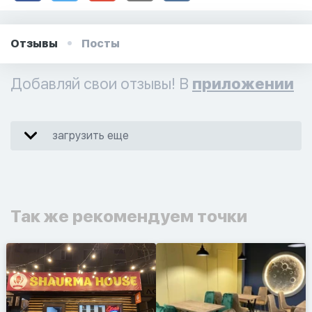
Отзывы
Посты
Добавляй свои отзывы! В
приложении
загрузить еще
Так же рекомендуем точки