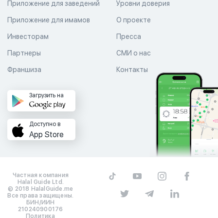
Приложение для заведений
Уровни доверия
Приложение для имамов
О проекте
Инвесторам
Пресса
Партнеры
СМИ о нас
Франшиза
Контакты
Загрузить на
Доступно в
App Store
Частная компания
Halal Guide Ltd.
© 2018 HalalGuide.me
Все права защищены.
БИН/ИИН
210240900176
Политика