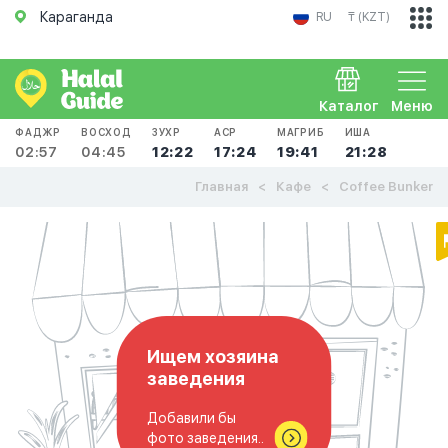
Караганда
RU
₸ (KZT)
Каталог
Меню
ФАДЖР
ВОСХОД
ЗУХР
АСР
МАГРИБ
ИША
02:57
04:45
12:22
17:24
19:41
21:28
Главная
Кафе
Coffee Bunker
Ищем хозяина
заведения
Добавили бы
фото заведения..