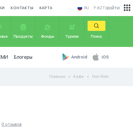
войти
КИ
КОНТАКТЫ
КАРТА
RU
₸ (KZT)
овье
Продукты
Фонды
Туризм
Поиск
СМИ
Блогеры
Android
iOS
Главная
Кафе
Don Rido
0 отзывов