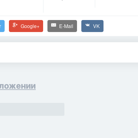
r
Google+
E-Mail
VK
ложении