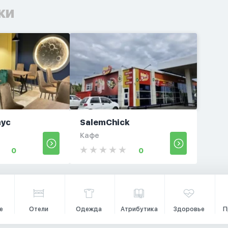
ки
аус
SalemChick
Кафе
0
0
е
Отели
Одежда
Атрибутика
Здоровье
П