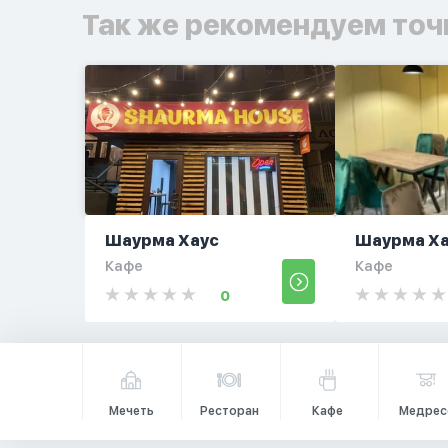
Так же рекомендуем точ
Шаурма Хаус
Шаурма Х
Кафе
Кафе
0
Мечеть
Ресторан
Кафе
Медрес