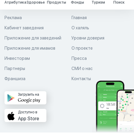
Атрибутика
Здоровье
Продукты
Фонды
Туризм
Поиск
Реклама
Главная
Кабинет заведения
О халяль
Приложение для заведений
Уровни доверия
Приложение для имамов
О проекте
Инвесторам
Пресса
Партнеры
СМИ о нас
Франшиза
Контакты
Загрузить на
Доступно в
App Store