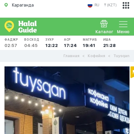
Караганда
RU
₸ (KZT)
Каталог
Меню
ФАДЖР
ВОСХОД
ЗУХР
АСР
МАГРИБ
ИША
02:57
04:45
12:22
17:24
19:41
21:28
Главная
Кофейня
Tuysqan