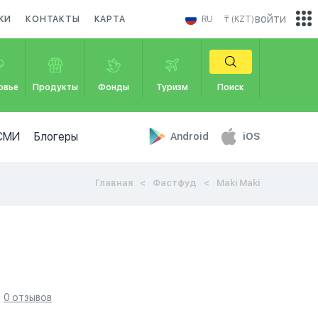
войти
КИ
КОНТАКТЫ
КАРТА
RU
₸ (KZT)
овье
Продукты
Фонды
Туризм
Поиск
СМИ
Блогеры
Android
iOS
Главная
Фастфуд
Maki Maki
0 отзывов