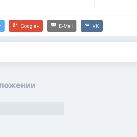
r
Google+
E-Mail
VK
ложении