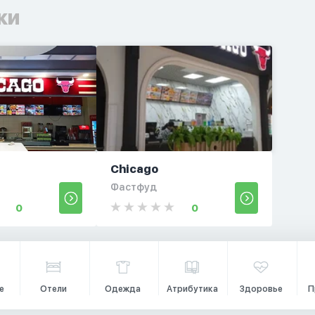
ки
Chicago
Фастфуд
0
0
е
Отели
Одежда
Атрибутика
Здоровье
П