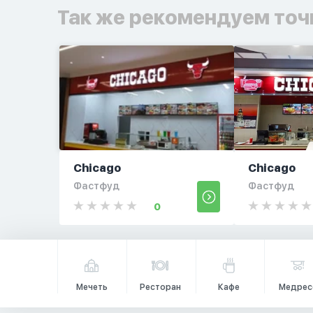
Так же рекомендуем точ
Chicago
Chicago
Фастфуд
Фастфуд
0
Мечеть
Ресторан
Кафе
Медрес