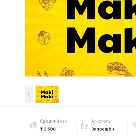
Средний чек
Алкоголь
₸ 2 500
Запрещён