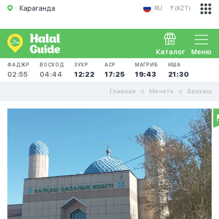
Караганда
RU
₸ (KZT)
Каталог
Меню
ФАДЖР
ВОСХОД
ЗУХР
АСР
МАГРИБ
ИША
02:55
04:44
12:22
17:25
19:43
21:30
Главная
Мечеть
Балхаш