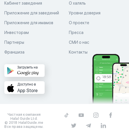
Кабинет заведения
О халяль
Приложение для заведений
Уровни доверия
Приложение для имамов
О проекте
Инвесторам
Пресса
Партнеры
СМИ о нас
Франшиза
Контакты
Загрузить на
Доступно в
App Store
Частная компания
Halal Guide Ltd.
© 2018 HalalGuide.me
Все права защищены.