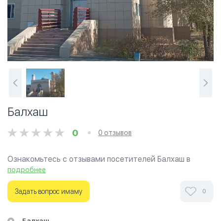
Балхаш
0
0 отзывов
Ознакомьтесь с отзывами посетителей Балхаш в
г.Караганда на фотографиях и узнайте о часах работы.
подробнее
Ваше духовное путешествие начинается здесь.
Задать вопрос имаму
0