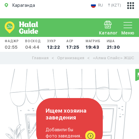
Караганда
RU
₸ (KZT)
Каталог
Меню
ФАДЖР
ВОСХОД
ЗУХР
АСР
МАГРИБ
ИША
02:55
04:44
12:22
17:25
19:43
21:30
Главная
Организация
«Алма Спайс» ЖШС
Ищем хозяина
заведения
Добавили бы
фото заведения..