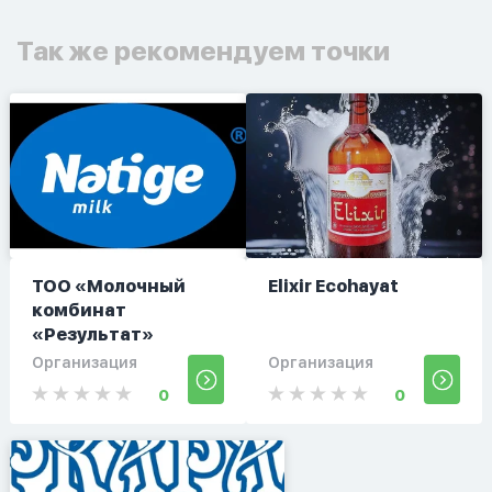
Так же рекомендуем точки
ТОО «Молочный
Elixir Ecohayat
комбинат
«Результат»
Организация
Организация
0
0