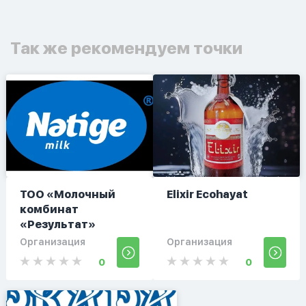
Так же рекомендуем точки
ТОО «Молочный
Elixir Ecohayat
комбинат
«Результат»
Организация
Организация
0
0