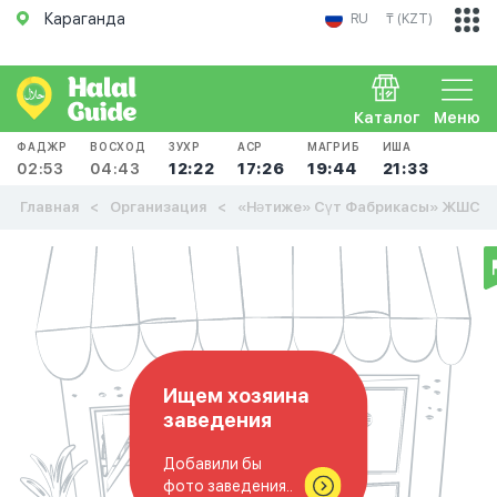
Караганда
RU
₸ (KZT)
Каталог
Меню
ФАДЖР
ВОСХОД
ЗУХР
АСР
МАГРИБ
ИША
02:53
04:43
12:22
17:26
19:44
21:33
Главная
Организация
«Нәтиже» Сүт Фабрикасы» ЖШС
Ищем хозяина
заведения
Добавили бы
фото заведения..