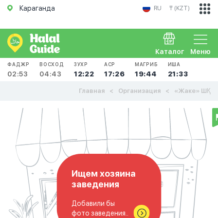
Караганда
RU
₸ (KZT)
Каталог
Меню
ФАДЖР
ВОСХОД
ЗУХР
АСР
МАГРИБ
ИША
02:53
04:43
12:22
17:26
19:44
21:33
Главная
Организация
«Жаке» ШҚ
Ищем хозяина
заведения
Добавили бы
фото заведения..