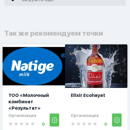
Так же рекомендуем точки
ТОО «Молочный
Elixir Ecohayat
комбинат
«Результат»
Организация
Организация
0
0